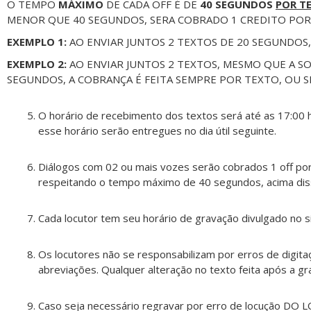
O TEMPO
MÁXIMO
DE CADA OFF É DE
40 SEGUNDOS
POR T
MENOR QUE 40 SEGUNDOS, SERA COBRADO 1 CREDITO POR
EXEMPLO 1:
AO ENVIAR JUNTOS 2 TEXTOS DE 20 SEGUNDOS
EXEMPLO 2:
AO ENVIAR JUNTOS 2 TEXTOS, MESMO QUE A S
SEGUNDOS, A COBRANÇA É FEITA SEMPRE POR TEXTO, OU S
O horário de recebimento dos textos será até as 17:00 h
esse horário serão entregues no dia útil seguinte.
Diálogos com 02 ou mais vozes serão cobrados 1 off por 
respeitando o tempo máximo de 40 segundos, acima dis
Cada locutor tem seu horário de gravação divulgado no si
Os locutores não se responsabilizam por erros de digita
abreviações. Qualquer alteração no texto feita após a 
Caso seja necessário regravar por erro de locução DO