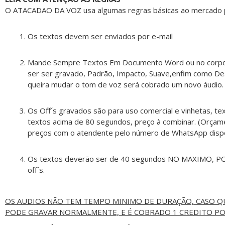
O ATACADAO DA VOZ usa algumas regras básicas ao mercado par
Os textos devem ser enviados por e-mail
Mande Sempre Textos Em Documento Word ou no corpo do
ser ser gravado, Padrão, Impacto, Suave,enfim como Des
queira mudar o tom de voz será cobrado um novo áudio.
Os Off´s gravados são para uso comercial e vinhetas, text
textos acima de 80 segundos, preço à combinar. (Orçamen
preços com o atendente pelo número de WhatsApp dispon
Os textos deverão ser de 40 segundos NO MAXIMO, PO
off´s.
OS AUDIOS NÃO TEM TEMPO MINIMO DE DURAÇÃO, CASO QU
PODE GRAVAR NORMALMENTE, E É COBRADO 1 CREDITO PO